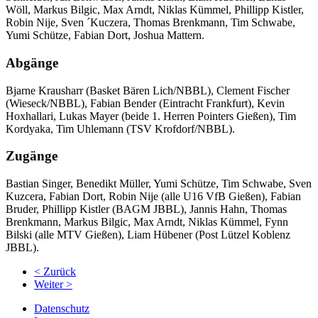
Wöll, Markus Bilgic, Max Arndt, Niklas Kümmel, Phillipp Kistler,
Robin Nije, Sven ´Kuczera, Thomas Brenkmann, Tim Schwabe,
Yumi Schütze, Fabian Dort, Joshua Mattern.
Abgänge
Bjarne Krausharr (Basket Bären Lich/NBBL), Clement Fischer
(Wieseck/NBBL), Fabian Bender (Eintracht Frankfurt), Kevin
Hoxhallari, Lukas Mayer (beide 1. Herren Pointers Gießen), Tim
Kordyaka, Tim Uhlemann (TSV Krofdorf/NBBL).
Zugänge
Bastian Singer, Benedikt Müller, Yumi Schütze, Tim Schwabe, Sven
Kuzcera, Fabian Dort, Robin Nije (alle U16 VfB Gießen), Fabian
Bruder, Phillipp Kistler (BAGM JBBL), Jannis Hahn, Thomas
Brenkmann, Markus Bilgic, Max Arndt, Niklas Kümmel, Fynn
Bilski (alle MTV Gießen), Liam Hübener (Post Lützel Koblenz
JBBL).
< Zurück
Weiter >
Datenschutz