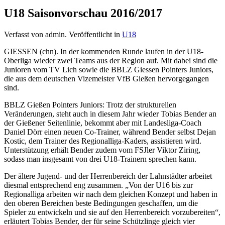
U18 Saisonvorschau 2016/2017
Verfasst von admin. Veröffentlicht in
U18
GIESSEN (chn). In der kommenden Runde laufen in der U18-
Oberliga wieder zwei Teams aus der Region auf. Mit dabei sind die
Junioren vom TV Lich sowie die BBLZ Giessen Pointers Juniors,
die aus dem deutschen Vizemeister VfB Gießen hervorgegangen
sind.
BBLZ Gießen Pointers Juniors: Trotz der strukturellen
Veränderungen, steht auch in diesem Jahr wieder Tobias Bender an
der Gießener Seitenlinie, bekommt aber mit Landesliga-Coach
Daniel Dörr einen neuen Co-Trainer, während Bender selbst Dejan
Kostic, dem Trainer des Regionalliga-Kaders, assistieren wird.
Unterstützung erhält Bender zudem vom FSJler Viktor Ziring,
sodass man insgesamt von drei U18-Trainern sprechen kann.
Der ältere Jugend- und der Herrenbereich der Lahnstädter arbeitet
diesmal entsprechend eng zusammen. „Von der U16 bis zur
Regionalliga arbeiten wir nach dem gleichen Konzept und haben in
den oberen Bereichen beste Bedingungen geschaffen, um die
Spieler zu entwickeln und sie auf den Herrenbereich vorzubereiten“,
erläutert Tobias Bender, der für seine Schützlinge gleich vier