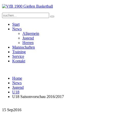
Start
News
Allgemein
Jugend
Herren
Mannschaften
Training
Service
Kontakt
Home
News
Jugend
U18
U18 Saisonvorschau 2016/2017
15 Sep
2016