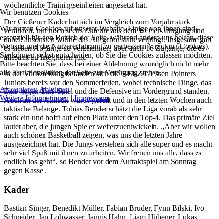
wöchentliche Trainingseinheiten angesetzt hat.
Wir benutzen Cookies
Der Gießener Kader hat sich im Vergleich zum Vorjahr stark
Wir nutzen Cookies auf unserer Website. Einige von ihnen sind
verändert, nur noch sechs Akteure aus dem 1999er-Jahrgang sind
essenziell für den Betrieb der Seite, während andere uns helfen, diese
dabei, ansonsten wurde das Aufgebot stark verjüngt. Insgesamt gab
Website und die Nutzererfahrung zu verbessern (Tracking Cookies).
es sieben Abgänge zu verzeichnen, aber auch 16 Zugänge, die es
Sie können selbst entscheiden, ob Sie die Cookies zulassen möchten.
allesamt zu integrieren gilt.
Bitte beachten Sie, dass bei einer Ablehnung womöglich nicht mehr
alle Funktionalitäten der Seite zur Verfügung stehen.
In der Vorbereitung befanden sich die BBLZ Giessen Pointers
Juniors bereits vor den Sommerferien, wobei technische Dinge, das
Akzeptieren
Ablehnen
Eins-gegen-Eins-Spiel und die Defensive im Vordergrund standen.
Weitere Informationen
|
Impressum
Auch an der Athletik wurde gefeilt und in den letzten Wochen auch
taktische Belange. Tobias Bender schätzt die Liga vorab als sehr
stark ein und hofft auf einen Platz unter den Top-4. Das primäre Ziel
lautet aber, die jungen Spieler weiterzuentwickeln. „Aber wir wollen
auch schönen Basketball zeigen, was uns die letzten Jahre
ausgezeichnet hat. Die Jungs verstehen sich alle super und es macht
sehr viel Spaß mit ihnen zu arbeiten. Wir freuen uns alle, dass es
endlich los geht“, so Bender vor dem Auftaktspiel am Sonntag
gegen Kassel.
Kader
Bastian Singer, Benedikt Müller, Fabian Bruder, Fynn Bilski, Ivo
Schneider, Jan Lohwasser, Jannis Hahn, Liam Hübener, Lukas