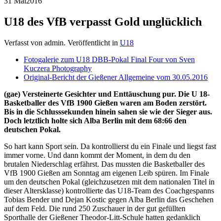
31 Mai
2016
U18 des VfB verpasst Gold unglücklich
Verfasst von admin. Veröffentlicht in
U18
Fotogalerie zum U18 DBB-Pokal Final Four von Sven
Kuczera Photography
Original-Bericht der Gießener Allgemeine vom 30.05.2016
(gae) Versteinerte Gesichter und Enttäuschung pur. Die U 18-
Basketballer des VfB 1900 Gießen waren am Boden zerstört.
Bis in die Schlusssekunden hinein sahen sie wie der Sieger aus.
Doch letztlich holte sich Alba Berlin mit dem 68:66 den
deutschen Pokal.
So hart kann Sport sein. Da kontrollierst du ein Finale und liegst fast
immer vorne. Und dann kommt der Moment, in dem du den
brutalen Niederschlag erfährst. Das mussten die Basketballer des
VfB 1900 Gießen am Sonntag am eigenen Leib spüren. Im Finale
um den deutschen Pokal (gleichzusetzen mit dem nationalen Titel in
dieser Altersklasse) kontrollierte das U18-Team des Coachgespanns
Tobias Bender und Dejan Kostic gegen Alba Berlin das Geschehen
auf dem Feld. Die rund 250 Zuschauer in der gut gefüllten
Sporthalle der Gießener Theodor-Litt-Schule hatten gedanklich