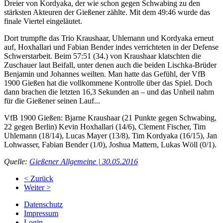
Dreier von Kordyaka, der wie schon gegen Schwabing zu den
stärksten Akteuren der Gießener zählte. Mit dem 49:46 wurde das
finale Viertel eingeläutet.
Dort trumpfte das Trio Kraushaar, Uhlemann und Kordyaka erneut
auf, Hoxhallari und Fabian Bender indes verrichteten in der Defense
Schwerstarbeit. Beim 57:51 (34.) von Kraushaar klatschten die
Zuschauer laut Beifall, unter denen auch die beiden Lischka-Brüder
Benjamin und Johannes weilten. Man hatte das Gefühl, der VfB
1900 Gießen hat die vollkommene Kontrolle über das Spiel. Doch
dann brachen die letzten 16,3 Sekunden an – und das Unheil nahm
für die Gießener seinen Lauf...
VfB 1900 Gießen: Bjarne Kraushaar (21 Punkte gegen Schwabing,
22 gegen Berlin) Kevin Hoxhallari (14/6), Clement Fischer, Tim
Uhlemann (18/14), Lucas Mayer (13/8), Tim Kordyaka (16/15), Jan
Lohwasser, Fabian Bender (1/0), Joshua Mattern, Lukas Wöll (0/1).
Quelle:
Gießener Allgemeine | 30.05.2016
< Zurück
Weiter >
Datenschutz
Impressum
Login