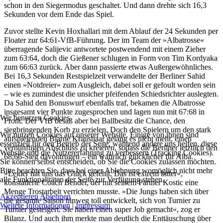
schon in den Siegermodus geschaltet. Und dann drehte sich 16,3
Sekunden vor dem Ende das Spiel.
Zuvor stellte Kevin Hoxhallari mit dem Ablauf der 24 Sekunden per
Floater zur 64:61-VfB-Führung. Der im Team der »Albatrosse«
überragende Salijevic antwortete postwendend mit einem Zieher
zum 63:64, doch die Gießener schlugen in Form von Tim Kordyaka
zum 66:63 zurück. Aber dann passierte etwas Außergewöhnliches.
Bei 16,3 Sekunden Restspielzeit verwandelte der Berliner Sahid
einen »Notdreier« zum Ausgleich, dabei soll er gefoult worden sein
– wie es zumindest die unsicher pfeifenden Schiedsrichter auslegten.
Da Sahid den Bonuswurf ebenfalls traf, bekamen die Albatrosse
insgesamt vier Punkte zugesprochen und lagen nun mit 67:68 in
Wir benutzen Cookies
Front. Der VfB besaß aber bei Ballbesitz die Chance, den
siegbringenden Korb zu erzielen. Doch den Spielern um den stark
Wir nutzen Cookies auf unserer Website. Einige von ihnen sind
aufspielenden Bjarne Kraushaar gelang es nicht mehr, einen
essenziell für den Betrieb der Seite, während andere uns helfen, diese
vernünftigen Abschluss zu kreieren, sodass die Berliner letztlich den
Website und die Nutzererfahrung zu verbessern (Tracking Cookies).
68:66-Sieg davontrugen – ein wahrlich glücklicher für Alba.
Sie können selbst entscheiden, ob Sie die Cookies zulassen möchten.
Bitte beachten Sie, dass bei einer Ablehnung womöglich nicht mehr
»Leider hat uns das Glück gefehlt. Das ist extrem bitter«,
alle Funktionalitäten der Seite zur Verfügung stehen.
konstatierte Coach Bender, der mit seinem Partner Kostic eine
Menge Trostarbeit verrichten musste. »Die Jungs haben sich über
Akzeptieren
Ablehnen
die gesamte Saison hinweg toll entwickelt, sich von Turnier zu
Weitere Informationen
|
Impressum
Turnier gesteigert. Sie haben einen super Job gemacht«, zog er
Bilanz. Und auch ihm merkte man deutlich die Enttäuschung über