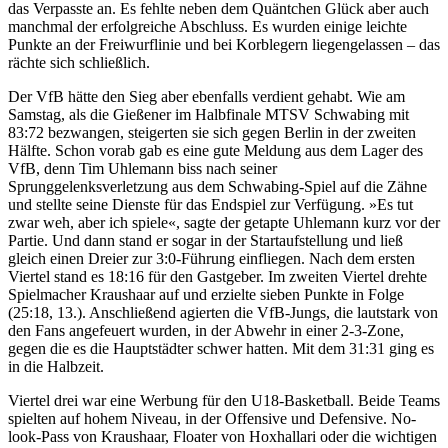
das Verpasste an. Es fehlte neben dem Quäntchen Glück aber auch
manchmal der erfolgreiche Abschluss. Es wurden einige leichte
Punkte an der Freiwurflinie und bei Korblegern liegengelassen – das
rächte sich schließlich.
Der VfB hätte den Sieg aber ebenfalls verdient gehabt. Wie am
Samstag, als die Gießener im Halbfinale MTSV Schwabing mit
83:72 bezwangen, steigerten sie sich gegen Berlin in der zweiten
Hälfte. Schon vorab gab es eine gute Meldung aus dem Lager des
VfB, denn Tim Uhlemann biss nach seiner
Sprunggelenksverletzung aus dem Schwabing-Spiel auf die Zähne
und stellte seine Dienste für das Endspiel zur Verfügung. »Es tut
zwar weh, aber ich spiele«, sagte der getapte Uhlemann kurz vor der
Partie. Und dann stand er sogar in der Startaufstellung und ließ
gleich einen Dreier zur 3:0-Führung einfliegen. Nach dem ersten
Viertel stand es 18:16 für den Gastgeber. Im zweiten Viertel drehte
Spielmacher Kraushaar auf und erzielte sieben Punkte in Folge
(25:18, 13.). Anschließend agierten die VfB-Jungs, die lautstark von
den Fans angefeuert wurden, in der Abwehr in einer 2-3-Zone,
gegen die es die Hauptstädter schwer hatten. Mit dem 31:31 ging es
in die Halbzeit.
Viertel drei war eine Werbung für den U18-Basketball. Beide Teams
spielten auf hohem Niveau, in der Offensive und Defensive. No-
look-Pass von Kraushaar, Floater von Hoxhallari oder die wichtigen