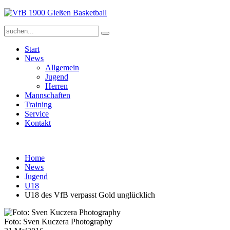
Start
News
Allgemein
Jugend
Herren
Mannschaften
Training
Service
Kontakt
Home
News
Jugend
U18
U18 des VfB verpasst Gold unglücklich
Foto: Sven Kuczera Photography