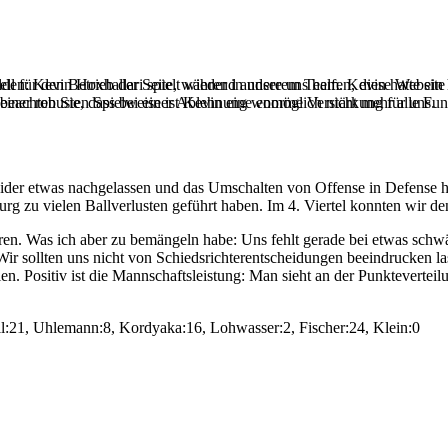
ell für den Betrieb der Seite, während andere uns helfen, diese Websit
den: Kevin Hoxhallari spielt wieder in unserem Team. Kevin hatte ein 
 beachten Sie, dass bei einer Ablehnung womöglich nicht mehr alle Funk
einer robusten Spielweise ist Kevin eine enorme Verstärkung für uns.
eider etwas nachgelassen und das Umschalten von Offense in Defense hat 
burg zu vielen Ballverlusten geführt haben. Im 4. Viertel konnten wir
ren. Was ich aber zu bemängeln habe: Uns fehlt gerade bei etwas sch
ir sollten uns nicht von Schiedsrichterentscheidungen beeindrucken la
ielen. Positiv ist die Mannschaftsleistung: Man sieht an der Punkteverte
l:21, Uhlemann:8, Kordyaka:16, Lohwasser:2, Fischer:24, Klein:0