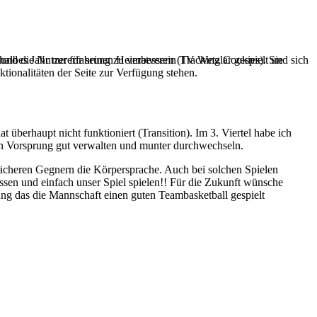
e und die Nutzererfahrung zu verbessern (Tracking Cookies). Sie
halbes Jahr nur für seinen Heimatverein TV Wetzlar gespielt und sich
tionalitäten der Seite zur Verfügung stehen.
überhaupt nicht funktioniert (Transition). Im 3. Viertel habe ich
 den Vorsprung gut verwalten und munter durchwechseln.
wächeren Gegnern die Körpersprache. Auch bei solchen Spielen
ssen und einfach unser Spiel spielen!! Für die Zukunft wünsche
ilung das die Mannschaft einen guten Teambasketball gespielt