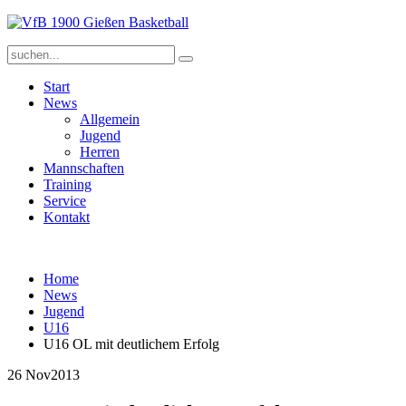
Start
News
Allgemein
Jugend
Herren
Mannschaften
Training
Service
Kontakt
Home
News
Jugend
U16
U16 OL mit deutlichem Erfolg
26 Nov
2013