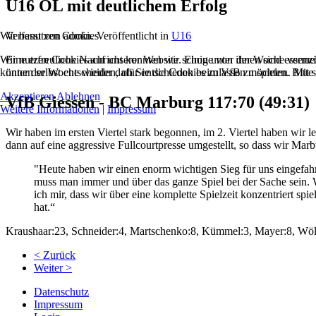
U16 OL mit deutlichem Erfolg
Wir benutzen Cookies
Verfasst von admin. Veröffentlicht in
U16
Wir nutzen Cookies auf unserer Website. Einige von ihnen sind essenzi
Eine erfreuliche Nachricht konnten wir schon unter der Woche vermel
können selbst entscheiden, ob Sie die Cookies zulassen möchten. Bitte
unter der Woche wieder dafür entschieden beim VfB zu spielen. Mit s
Akzeptieren
Ablehnen
VfB Giessen - BC Marburg 117:70 (49:31)
Weitere Informationen
|
Impressum
Wir haben im ersten Viertel stark begonnen, im 2. Viertel haben wir l
dann auf eine aggressive Fullcourtpresse umgestellt, so dass wir Mar
"Heute haben wir einen enorm wichtigen Sieg für uns eingefah
muss man immer und über das ganze Spiel bei der Sache sein. W
ich mir, dass wir über eine komplette Spielzeit konzentriert sp
hat.“
Kraushaar:23, Schneider:4, Martschenko:8, Kümmel:3, Mayer:8, Wöl
< Zurück
Weiter >
Datenschutz
Impressum