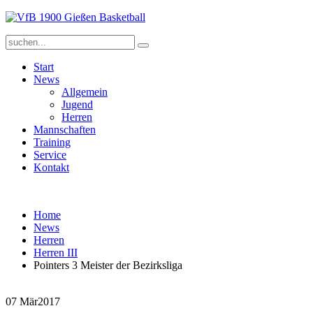
Start
News
Allgemein
Jugend
Herren
Mannschaften
Training
Service
Kontakt
Home
News
Herren
Herren III
Pointers 3 Meister der Bezirksliga
07 Mär
2017