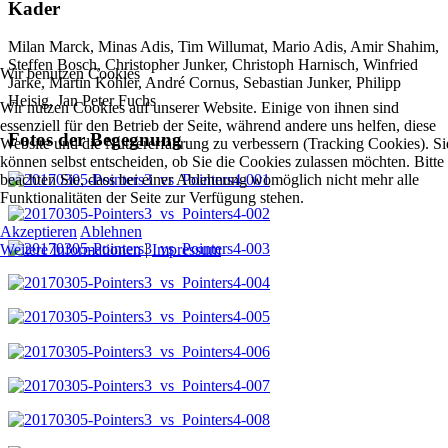
Kader
Milan Marck, Minas Adis, Tim Willumat, Mario Adis, Amir Shahim,
Steffen Bosch, Christopher Junker, Christoph Harnisch, Winfried
Wir benutzen Cookies
Jarke, Martin Köhler, André Cornus, Sebastian Junker, Philipp
Heisig, Jan Peter Fuchs
Wir nutzen Cookies auf unserer Website. Einige von ihnen sind
essenziell für den Betrieb der Seite, während andere uns helfen, diese
Fotos der Begegnung
Website und die Nutzererfahrung zu verbessern (Tracking Cookies). Si
können selbst entscheiden, ob Sie die Cookies zulassen möchten. Bitte
beachten Sie, dass bei einer Ablehnung womöglich nicht mehr alle
Funktionalitäten der Seite zur Verfügung stehen.
Akzeptieren
Ablehnen
Weitere Informationen
|
Impressum