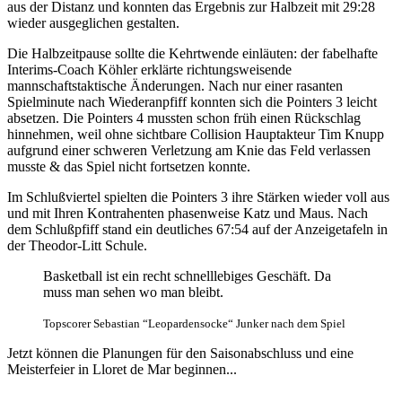
aus der Distanz und konnten das Ergebnis zur Halbzeit mit 29:28
wieder ausgeglichen gestalten.
Die Halbzeitpause sollte die Kehrtwende einläuten: der fabelhafte
Interims-Coach Köhler erklärte richtungsweisende
mannschaftstaktische Änderungen. Nach nur einer rasanten
Spielminute nach Wiederanpfiff konnten sich die Pointers 3 leicht
absetzen. Die Pointers 4 mussten schon früh einen Rückschlag
hinnehmen, weil ohne sichtbare Collision Hauptakteur Tim Knupp
aufgrund einer schweren Verletzung am Knie das Feld verlassen
musste & das Spiel nicht fortsetzen konnte.
Im Schlußviertel spielten die Pointers 3 ihre Stärken wieder voll aus
und mit Ihren Kontrahenten phasenweise Katz und Maus. Nach
dem Schlußpfiff stand ein deutliches 67:54 auf der Anzeigetafeln in
der Theodor-Litt Schule.
Basketball ist ein recht schnelllebiges Geschäft. Da
muss man sehen wo man bleibt.
Topscorer Sebastian “Leopardensocke“ Junker nach dem Spiel
Jetzt können die Planungen für den Saisonabschluss und eine
Meisterfeier in Lloret de Mar beginnen...