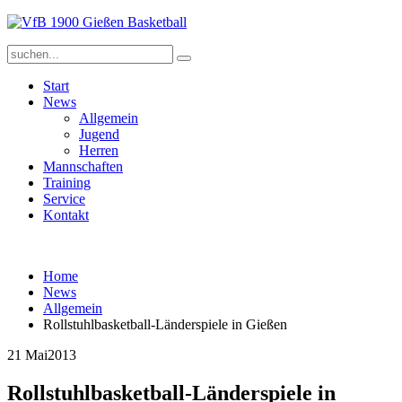
Start
News
Allgemein
Jugend
Herren
Mannschaften
Training
Service
Kontakt
Home
News
Allgemein
Rollstuhlbasketball-Länderspiele in Gießen
21 Mai
2013
Rollstuhlbasketball-Länderspiele in