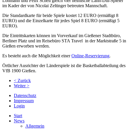
Lohmann und Felix Schell gleich vier heimische Lahn-Dill-Spieler
im Kader der von Nicolai Zeltinger betreuten Mannschaft.
Die Standardkarte für beide Spiele kostet 12 EURO (ermäßigt 8
EURO) und die Einzelkarte für jedes Spiel 8 EURO (ermäßigt 5
EURO).
Die Eintrittskarten können im Vorverkauf im Gießener Stadtbüro,
Berliner Platz und im Reisebüro STA Travel in der Marktstraße 5 in
Gießen erworben werden.
Es besteht auch die Möglichkeit einer
Online-Reservierung
.
Örtlicher Ausrichter der Länderspiele ist die Basketballabteilung des
VfB 1900 Gießen.
< Zurück
Weiter >
Datenschutz
Impressum
Login
Start
News
Allgemein