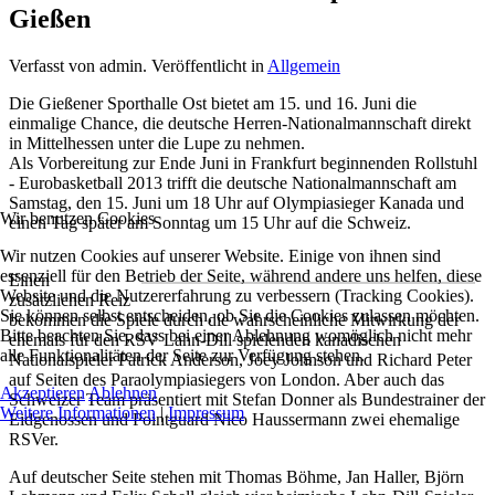
Gießen
Verfasst von admin. Veröffentlicht in
Allgemein
Die Gießener Sporthalle Ost bietet am 15. und 16. Juni die
einmalige Chance, die deutsche Herren-Nationalmannschaft direkt
in Mittelhessen unter die Lupe zu nehmen.
Als Vorbereitung zur Ende Juni in Frankfurt beginnenden Rollstuhl
- Eurobasketball 2013 trifft die deutsche Nationalmannschaft am
Samstag, den 15. Juni um 18 Uhr auf Olympiasieger Kanada und
Wir benutzen Cookies
einen Tag später am Sonntag um 15 Uhr auf die Schweiz.
Wir nutzen Cookies auf unserer Website. Einige von ihnen sind
essenziell für den Betrieb der Seite, während andere uns helfen, diese
Einen
Website und die Nutzererfahrung zu verbessern (Tracking Cookies).
zusätzlichen Reiz
Sie können selbst entscheiden, ob Sie die Cookies zulassen möchten.
bekommen die Spiele durch die wahrscheinliche Mitwirkung der
Bitte beachten Sie, dass bei einer Ablehnung womöglich nicht mehr
ehemals für den RSV Lahn-Dill spielenden kanadischen
alle Funktionalitäten der Seite zur Verfügung stehen.
Nationalspieler Patrick Anderson, Joey Johnson und Richard Peter
auf Seiten des Paraolympiasiegers von London. Aber auch das
Akzeptieren
Ablehnen
Schweizer Team präsentiert mit Stefan Donner als Bundestrainer der
Weitere Informationen
|
Impressum
Eidgenossen und Pointguard Nico Haussermann zwei ehemalige
RSVer.
Auf deutscher Seite stehen mit Thomas Böhme, Jan Haller, Björn