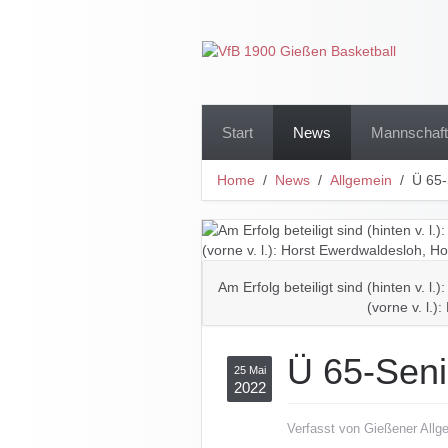
Start
News
Mannschaf
Home
News
Allgemein
Ü 65-
Am Erfolg beteiligt sind (hinten v. 
(vorne v. l
Ü 65-Senio
25 Mai
2022
Verfasst von Gießener Allge