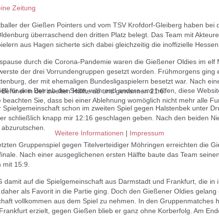
ine Zeitung
baller der Gießen Pointers und vom TSV Krofdorf-Gleiberg haben bei 
 Oldenburg überraschend den dritten Platz belegt. Das Team mit Akteure
elern aus Hagen sicherte sich dabei gleichzeitig die inoffizielle Hesse
spause durch die Corona-Pandemie waren die Gießener Oldies im el
hwerste der drei Vorrundengruppen gesetzt worden. Frühmorgens ging 
tenburg, der mit ehemaligen Bundesligaspielern besetzt war. Nach ei
ell für den Betrieb der Seite, während andere uns helfen, diese Websi
e Berliner in der zweiten Hälfte ab und gewannen 21:6.
 beachten Sie, dass bei einer Ablehnung womöglich nicht mehr alle Fun
 Spielgemeinschaft schon im zweiten Spiel gegen Halstenbek unter Dru
ber schließlich knapp mir 12:16 geschlagen geben. Nach den beiden Ni
u abzurutschen.
Weitere Informationen
|
Impressum
letzten Gruppenspiel gegen Titelverteidiger Möhringen erreichten die 
finale. Nach einer ausgeglichenen ersten Hälfte baute das Team seine
 mit 15:9.
 SG damit auf die Spielgemeinschaft aus Darmstadt und Frankfurt, die in
 daher als Favorit in die Partie ging. Doch den Gießener Oldies gelan
haft vollkommen aus dem Spiel zu nehmen. In den Gruppenmatches hatt
Frankfurt erzielt, gegen Gießen blieb er ganz ohne Korberfolg. Am End