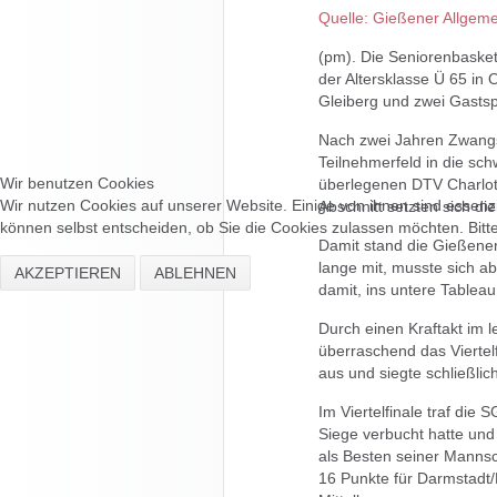
Quelle: Gießener Allgeme
(pm). Die Seniorenbasket
der Altersklasse Ü 65 in
Gleiberg und zwei Gastspi
Nach zwei Jahren Zwang
Teilnehmerfeld in die sc
Wir benutzen Cookies
überlegenen DTV Charlot
Wir nutzen Cookies auf unserer Website. Einige von ihnen sind essenzi
Abschnitt setzten sich di
können selbst entscheiden, ob Sie die Cookies zulassen möchten. Bitte
Damit stand die Gießener
lange mit, musste sich a
AKZEPTIEREN
ABLEHNEN
damit, ins untere Tablea
Durch einen Kraftakt im 
überraschend das Viertel
aus und siegte schließlich
Im Viertelfinale traf die
Siege verbucht hatte und
als Besten seiner Mannsc
16 Punkte für Darmstadt/