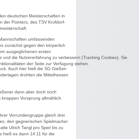
den deutschen Meisterschaften in
n der Pointers, des TSV Krofdorf-
nmeisterschaft.
f Mannschaften umfassenden
es zunächst gegen den körperlich
nem ausgeglichenen ersten
te und die Nutzererfahrung zu verbessern (Tracking Cookies). Sie
ktionalitäten der Seite zur Verfügung stehen.
ck. Auch hier hielt die SG Gießen
ederlagen drohten die Mittelhessen
Gießener dann aber doch noch
n knappen Vorsprung allmählich
 ihrer Vorrundengruppe gleich drei
g es, den gegnerischen Spielmacher
e Ulrich Tangl pro Spiel bis zu
e hieß es dann 14:11 für die